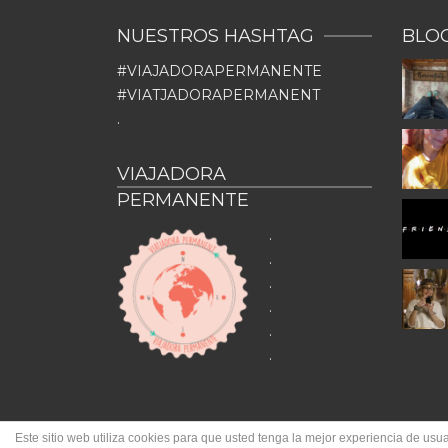
NUESTROS HASHTAG
BLO
#VIAJADORAPERMANENTE
#VIATJADORAPERMANENT
.
VIAJADORA
PERMANENTE
.
.
.
.
.
.
Este sitio web utiliza cookies para que usted tenga la mejor experiencia de u