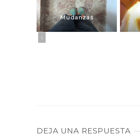
mana en
furt
C
Mudanzas
DEJA UNA RESPUESTA