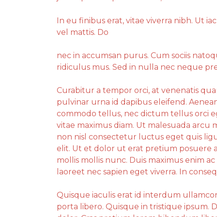
In eu finibus erat, vitae viverra nibh. Ut ia
vel mattis. Do
nec in accumsan purus. Cum sociis natoq
ridiculus mus. Sed in nulla nec neque pre
Curabitur a tempor orci, at venenatis qua
pulvinar urna id dapibus eleifend. Aene
commodo tellus, nec dictum tellus orci eg
vitae maximus diam. Ut malesuada arcu m
non nisl consectetur luctus eget quis lig
elit. Ut et dolor ut erat pretium posuere 
mollis mollis nunc. Duis maximus enim ac
laoreet nec sapien eget viverra. In conse
Quisque iaculis erat id interdum ullamcorp
porta libero. Quisque in tristique ipsum. 