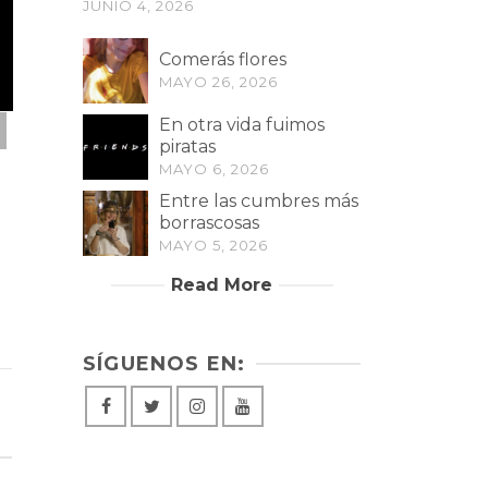
JUNIO 4, 2026
I Don’t Even
Comerás flores
Pla
MAYO 26, 2026
En otra vida fuimos
piratas
MAYO 6, 2026
Entre las cumbres más
borrascosas
MAYO 5, 2026
Entre las cumbres
más borrascosas
Read More
SÍGUENOS EN: