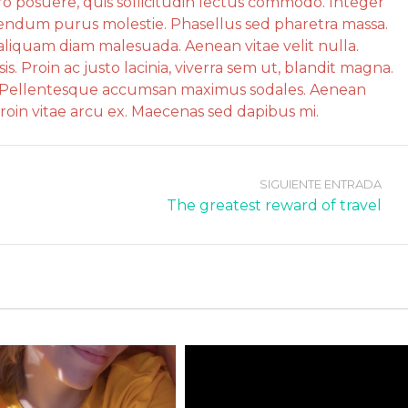
o posuere, quis sollicitudin lectus commodo. Integer
ibendum purus molestie. Phasellus sed pharetra massa.
 aliquam diam malesuada. Aenean vitae velit nulla.
sis. Proin ac justo lacinia, viverra sem ut, blandit magna.
m. Pellentesque accumsan maximus sodales. Aenean
roin vitae arcu ex. Maecenas sed dapibus mi.
SIGUIENTE ENTRADA
The greatest reward of travel