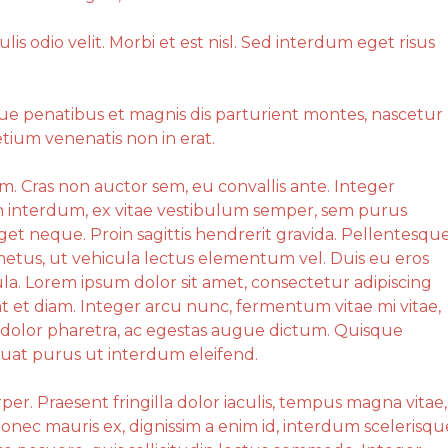
culis odio velit. Morbi et est nisl. Sed interdum eget risus
ue penatibus et magnis dis parturient montes, nascetur
tium venenatis non in erat.
m. Cras non auctor sem, eu convallis ante. Integer
an interdum, ex vitae vestibulum semper, sem purus
et neque. Proin sagittis hendrerit gravida. Pellentesqu
etus, ut vehicula lectus elementum vel. Duis eu eros
ula. Lorem ipsum dolor sit amet, consectetur adipiscing
at et diam. Integer arcu nunc, fermentum vitae mi vitae,
 dolor pharetra, ac egestas augue dictum. Quisque
quat purus ut interdum eleifend.
er. Praesent fringilla dolor iaculis, tempus magna vitae,
Donec mauris ex, dignissim a enim id, interdum scelerisqu