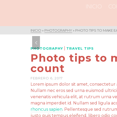
INICIO
CO
INICIO
»
PHOTOGRAPHY
»
PHOTO TIPS TO MAKE 
|
PHOTOGRAPHY
TRAVEL TIPS
Photo tips to
count
FEBRERO 6, 2017
Lorem ipsum dolor sit amet, consectetur ad
Nullam nec eros sed urna euismod ultrici
venenatis vehicula elit, at rutrum urna 
magna imperdiet id. Nullam sed ligula ac
rhoncus sapien
. Pellentesque sed rutru
justo quis tempus eleifend, libero odio 