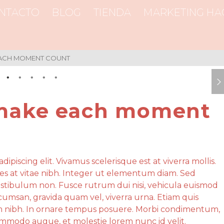
NTACTO
BLOG
TIENDA
MARKETING HA
EACH MOMENT COUNT
 make each moment
ipiscing elit. Vivamus scelerisque est at viverra mollis.
es at vitae nibh. Integer ut elementum diam. Sed
vestibulum non. Fusce rutrum dui nisi, vehicula euismod
cumsan, gravida quam vel, viverra urna. Etiam quis
m nibh. In ornare tempus posuere. Morbi condimentum,
commodo augue, et molestie lorem nunc id velit.